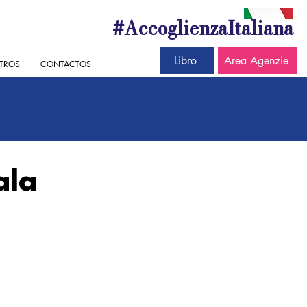
#AccoglienzaItaliana
Libro
Area Agenzie
TROS
CONTACTOS
ala